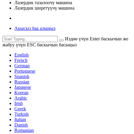
Лазердик тазалоочу машина
Лазердик ширетүүчү машина
Акысыз баа алыңыз
Издөө үчүн Enter баскычын же
жабуу үчүн ESC баскычын басыңыз
English
French
German
Portuguese
Spanish
Russian
Japanese
Korean
Arabic
Irish
Greek
Turkish
Italian
Danish
Romanian