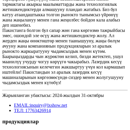
тармактагы акыркы маалыматтарды жана технологиялык
жетишкендиктерди алмашууну пландап жатабыз. Биз бул
катуу атаандаштыкка толгон рынокто тынымсыз үйрөнүү
жана жаңылануу менен гана жеңилбес бойдон кала алабыз
деп ишенебиз.
Пакистанга болгон бул сапар жөн гана көргөзмө тажрыйбасы
эмес, ошондой эле өсүү жана жетишкендиктер жолу. Ал
жерден жаңы өнөктөштөр менен таанышууну, жаңы бөлүм
ачууну жана компаниянын продукцияларын эл аралык
рынокто жаркыратууну чыдамсыздык менен күтөм.
Баарыңыздарды чын жүрөктөн келип, бизди жетектеп, ушул
маанилүү учурду чогуу көрүүгө чакырабыз. Лазердик кесүү
технологиясынын келечегин жакшыртуу үчүн кол кармашып
иштейли! Пакистандын эл аралык лазердик кесүү
машиналарынын көргөзмөсүндө сиздер менен жолугушууну
чыдамсыздык менен күтөбүз!
Жарыяланган убактысы: 2024-жылдын 31-октябры
EMAIL:inquiry@lxshow.net
ТЕЛ: 17763426914
продукциялар