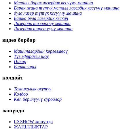
Металл барак лазердик кесүүчү машина
Барак жана түтүк металл лазердик кесүүчү машина
була лазер түтүк кесүүчү машина
Башка була лазердик кескич
Лазердик тазалоочу машина
Лазердик ширетүүчү машина
видео борбор
Машиналардын көргөзмөсү
Түз эфирдеги шоу
Пикир
Башкалары
колдойт
Техникалык окутуу
Колдоо
Көп берилүүчү суроолор
жөнүндө
LXSHOW жөнүндө
ЖАҢЫЛЫКТАР