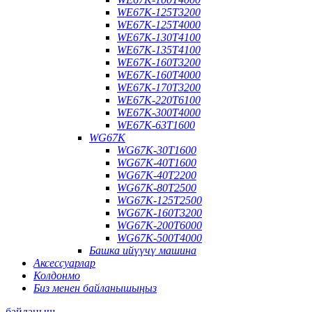
WE67K-125T3200
WE67K-125T4000
WE67K-130T4100
WE67K-135T4100
WE67K-160T3200
WE67K-160T4000
WE67K-170T3200
WE67K-220T6100
WE67K-300T4000
WE67K-63T1600
WG67K
WG67K-30T1600
WG67K-40T1600
WG67K-40T2200
WG67K-80T2500
WG67K-125T2500
WG67K-160T3200
WG67K-200T6000
WG67K-500T4000
Башка ийүүчү машина
Аксессуарлар
Колдонмо
Биз менен байланышыңыз
байланыш