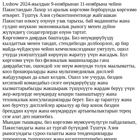
Lxshow 2024-жылдын 9-ноябрынан 11-ноябрына чейин
Пакистандын Лахор эл аралык көргөзмө борборунда көргөзмө
өткөрөт. Түштүк Азия субконтинентинде жайгашкан
Пакистан өлкөсү өзүнүн узак тарыхы, бай маданияты жана
гүлдөп өнүккөн экономикалык рыногу менен дүйнө
жүзүндөгү соодагерлерди өзүнө тартат.
Көргөзмөгө даярдык башталды. Биз өнүмдөрүбүздү
кылдаттык менен тандап, стендибизди долбоорлоп, ар бир
майда-чүйдөсүнө чейин кемчиликсиздикке умтулуп, ошол
учурда укмуштуудай көрүнүш жаратуу үчүн жасадык. Бул
көргөзмө үчүн биз физикалык машиналарды гана
даярдабастан, ошондой эле өнүм жөнүндө толук маалыматты,
кооз брошюраларды жана мультимедиялык дисплей
жабдууларын да алып келдик. Ошол эле учурда, биздин
кесипкөй командабыз сизге өнүмдөрүбүздү жана
кызматтарыбызды жакшыраак түшүнүүгө жардам берүү үчүн
жер-жерлерде өнүмдөрдү кеңири тааныштыруу жана
техникалык консультацияларды берет. Биз ар тараптуу жана
көп бурчтуу дисплейлер аркылуу ар бир конок биздин
бренддин күчүн жана өнүмдөрдүн артыкчылыктарын терең
сезе алат деп ишенебиз.
Мындан тышкары, биз көргөзмө мүмкүнчүлүгүн пайдаланып,
Пакистандагы жана ал тургай бүтүндөй Түштүк Азия
рыногундагы суроо-талапты жана тенденцияларды
тереңирээк түшүнүүнү жана кесиптештерибиз менен