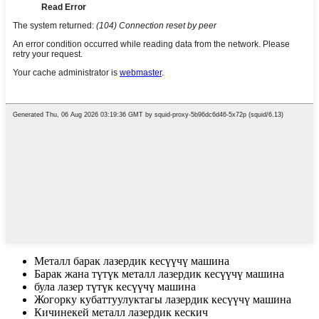
Металл барак лазердик кесүүчү машина
Барак жана түтүк металл лазердик кесүүчү машина
була лазер түтүк кесүүчү машина
Жогорку кубаттуулуктагы лазердик кесүүчү машина
Кичинекей металл лазердик кескич