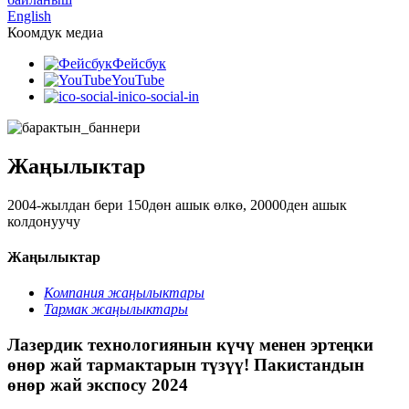
English
Коомдук медиа
Фейсбук
YouTube
ico-social-in
Жаңылыктар
2004-жылдан бери 150дөн ашык өлкө, 20000ден ашык
колдонуучу
Жаңылыктар
Компания жаңылыктары
Тармак жаңылыктары
Лазердик технологиянын күчү менен эртеңки
өнөр жай тармактарын түзүү! Пакистандын
өнөр жай экспосу 2024