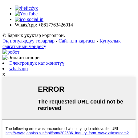
WhatsApp: +8617763426914
© Бардык укуктар корголгон.
Эң популярдуу товарлар
-
Сайттын картасы
-
Купуялык
саясатынын чөйрөсү
Электрондук кат жөнөтүү
whatsapp
x