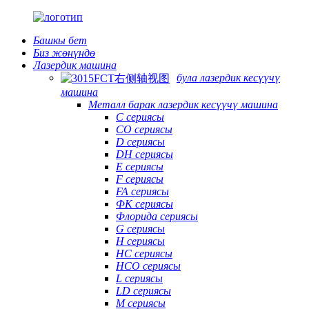
Башкы бет
Биз жөнүндө
Лазердик машина
була лазердик кесүүчү
машина
Металл барак лазердик кесүүчү машина
C сериясы
CO сериясы
D сериясы
DH сериясы
E сериясы
F сериясы
FA сериясы
ФК сериясы
Флорида сериясы
G сериясы
H сериясы
HC сериясы
HCO сериясы
L сериясы
LD сериясы
М сериясы