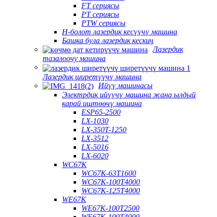
FT сериясы
PT сериясы
PTW сериясы
H-болот лазердик кесүүчү машина
Башка була лазердик кескич
Лазердик
тазалоочу машина
Лазердик ширетүүчү машина
Ийүү машинасы
Электрдик ийүүчү машина жана ылдый
карай иштөөчү машина
ESP65-2500
LX-1030
LX-350T-1250
LX-3512
LX-5016
LX-6020
WC67K
WC67K-63T1600
WC67K-100T4000
WC67K-125T4000
WE67K
WE67K-100T2500
WE67K-100T4000