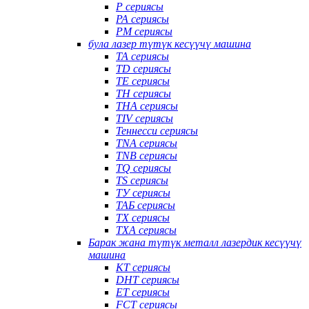
P сериясы
PA сериясы
PM сериясы
була лазер түтүк кесүүчү машина
TA сериясы
TD сериясы
TE сериясы
TH сериясы
THA сериясы
TIV сериясы
Теннесси сериясы
TNA сериясы
TNB сериясы
TQ сериясы
TS сериясы
ТУ сериясы
ТАБ сериясы
TX сериясы
TXA сериясы
Барак жана түтүк металл лазердик кесүүчү
машина
КТ сериясы
DHT сериясы
ET сериясы
FCT сериясы