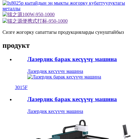
Сизге жогорку сапаттагы продукцияларды сунуштайбыз
продукт
Лазердик барак кесүүчү машина
Лазердик кесүүчү машина
3015F
Лазердик барак кесүүчү машина
Лазердик кесүүчү машина