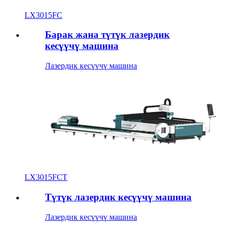
LX3015FC
Барак жана түтүк лазердик
кесүүчү машина
Лазердик кесүүчү машина
LX3015FCT
Түтүк лазердик кесүүчү машина
Лазердик кесүүчү машина