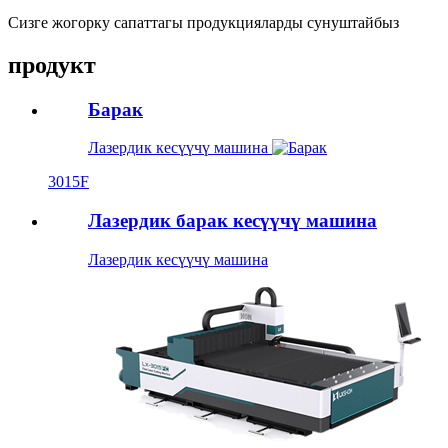
Сизге жогорку сапаттагы продукцияларды сунуштайбыз
продукт
Барак
Лазердик кесүүчү машина
3015F
Лазердик барак кесүүчү машина
Лазердик кесүүчү машина