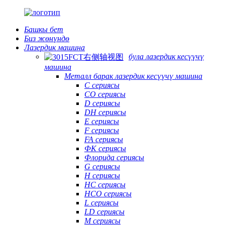
Башкы бет
Биз жөнүндө
Лазердик машина
була лазердик кесүүчү
машина
Металл барак лазердик кесүүчү машина
C сериясы
CO сериясы
D сериясы
DH сериясы
E сериясы
F сериясы
FA сериясы
ФК сериясы
Флорида сериясы
G сериясы
H сериясы
HC сериясы
HCO сериясы
L сериясы
LD сериясы
М сериясы