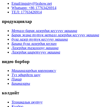
Email:inquiry@lxshow.net
Whatsapp: +86 17763426914
ТЕЛ: 17763426914
продукциялар
Металл барак лазердик кесүүчү машина
Барак жана түтүк металл лазердик кесүүчү машина
була лазер түтүк кесүүчү машина
Башка була лазердик кескич
Лазердик тазалоочу машина
Лазердик ширетүүчү машина
видео борбор
Машиналардын көргөзмөсү
Түз эфирдеги шоу
Пикир
Башкалары
колдойт
Техникалык окутуу
Колдоо