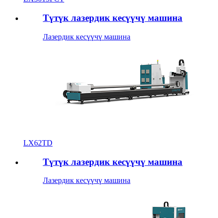
Түтүк лазердик кесүүчү машина
Лазердик кесүүчү машина
LX62TD
Түтүк лазердик кесүүчү машина
Лазердик кесүүчү машина