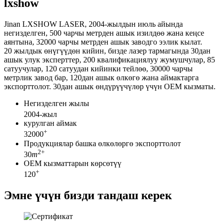
lxshow
Jinan LXSHOW LASER, 2004-жылдын июль айында
негизделген, 500 чарчы метрден ашык изилдөө жана кеңсе
аянтына, 32000 чарчы метрден ашык заводго ээлик кылат.
20 жылдык өнүгүүдөн кийин, бизде лазер тармагында 30дан
ашык улук эксперттер, 200 квалификациялуу жумушчулар, 85
сатуучулар, 120 сатуудан кийинки тейлөө, 30000 чарчы
метрлик завод бар, 120дан ашык өлкөгө жана аймактарга
экспорттолот. 30дан ашык өндүрүүчүлөр үчүн OEM кызматы.
Негизделген жылы
2004-жыл
курулган аймак
+
32000
Продукциялар башка өлкөлөргө экспорттолот
2
+
30
m
OEM кызматтарын көрсөтүү
+
120
Эмне үчүн бизди тандаш керек