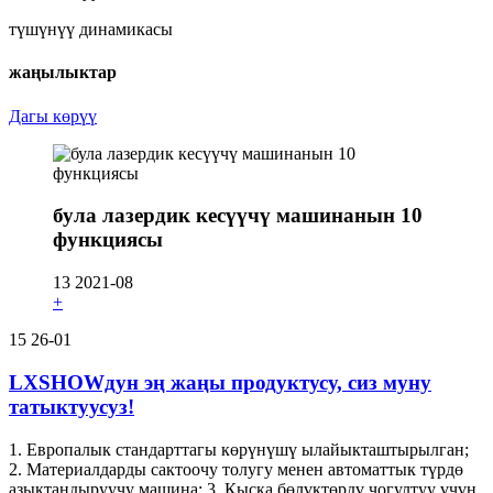
түшүнүү динамикасы
жаңылыктар
Дагы көрүү
була лазердик кесүүчү машинанын 10
функциясы
13
2021-08
+
15
26-01
LXSHOWдун эң жаңы продуктусу, сиз муну
татыктуусуз!
1. Европалык стандарттагы көрүнүшү ылайыкташтырылган;
2. Материалдарды сактоочу толугу менен автоматтык түрдө
азыктандыруучу машина; 3. Кыска бөлүктөрдү чогултуу үчүн