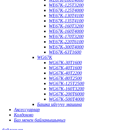
WE67K-125T3200
WE67K-125T4000
WE67K-130T4100
WE67K-135T4100
WE67K-160T3200
WE67K-160T4000
WE67K-170T3200
WE67K-220T6100
WE67K-300T4000
WE67K-63T1600
WG67K
WG67K-30T1600
WG67K-40T1600
WG67K-40T2200
WG67K-80T2500
WG67K-125T2500
WG67K-160T3200
WG67K-200T6000
WG67K-500T4000
Башка ийүүчү машина
Аксессуарлар
Колдонмо
Биз менен байланышыңыз
байланыш