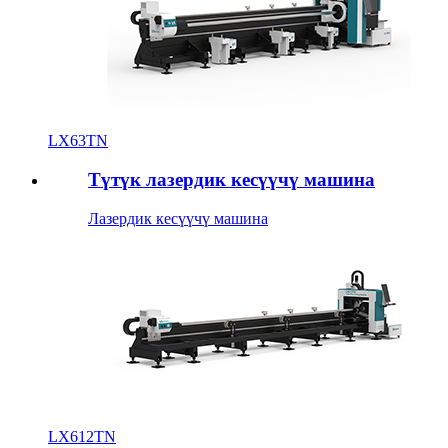
LX63TN
Түтүк лазердик кесүүчү машина
Лазердик кесүүчү машина
LX612TN