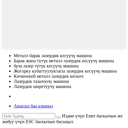
Металл барак лазердик кесүүчү машина
Барак жана түтүк металл лазердик кесүүчү машина
була лазер түтүк кесүүчү машина
Жогорку кубаттуулуктагы лазердик кесүүчү машина
Кичинекей металл лазердик кескич
Лазердик тазалоочу машина
Лазердик ширетүүчү машина
Акысыз баа алыңыз
Издөө үчүн Enter баскычын же
жабуу үчүн ESC баскычын басыңыз