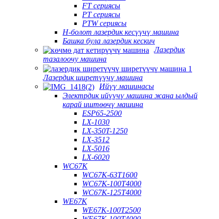
FT сериясы
PT сериясы
PTW сериясы
H-болот лазердик кесүүчү машина
Башка була лазердик кескич
Лазердик
тазалоочу машина
Лазердик ширетүүчү машина
Ийүү машинасы
Электрдик ийүүчү машина жана ылдый
карай иштөөчү машина
ESP65-2500
LX-1030
LX-350T-1250
LX-3512
LX-5016
LX-6020
WC67K
WC67K-63T1600
WC67K-100T4000
WC67K-125T4000
WE67K
WE67K-100T2500
WE67K-100T4000