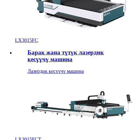
LX3015FC
Барак жана түтүк лазердик
кесүүчү машина
Лазердик кесүүчү машина
LX3015FCT