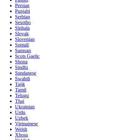
Persian
Punjabi
Serbian
Sesotho
Sinhala
Slovak
Slovenian
Somali
Samoan
Scots Gaelic
Shona
Sindhi
Sundanese
Swahili
Tajik
Tamil
Telugu
Thai
Ukrainian
Urdu
Uzbek
Vietnamese
Welsh
Xhosa