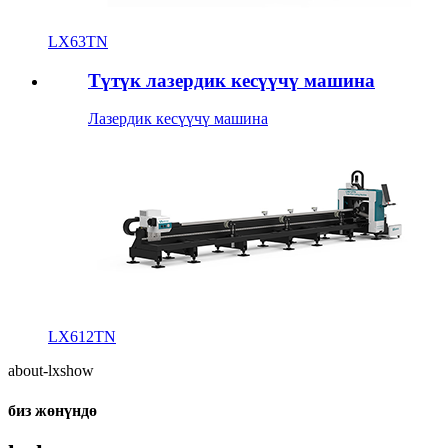
LX63TN
Түтүк лазердик кесүүчү машина
Лазердик кесүүчү машина
LX612TN
about-lxshow
биз жөнүндө