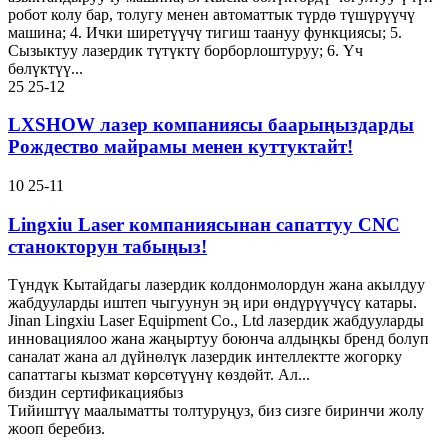
робот колу бар, толугу менен автоматтык түрдө түшүрүүчү
машина; 4. Ички ширетүүчү тигиш таануу функциясы; 5.
Сызыктуу лазердик түтүктү борборлоштуруу; 6. Үч
бөлүктүү...
25
25-12
LXSHOW лазер компаниясы баарыңыздарды
Рождество майрамы менен куттуктайт!
10
25-11
Lingxiu Laser компаниясынан сапаттуу CNC
станокторун табыңыз!
Түндүк Кытайдагы лазердик колдонмолордун жана акылдуу
жабдууларды иштеп чыгуунун эң ири өндүрүүчүсү катары.
Jinan Lingxiu Laser Equipment Co., Ltd лазердик жабдууларды
инновациялоо жана жаңыртуу боюнча алдыңкы бренд болуп
саналат жана ал дүйнөлүк лазердик интеллектте жогорку
сапаттагы кызмат көрсөтүүнү көздөйт. Ал...
биздин сертификациябыз
Тийиштүү маалыматты толтуруңуз, биз сизге биринчи жолу
жооп беребиз.