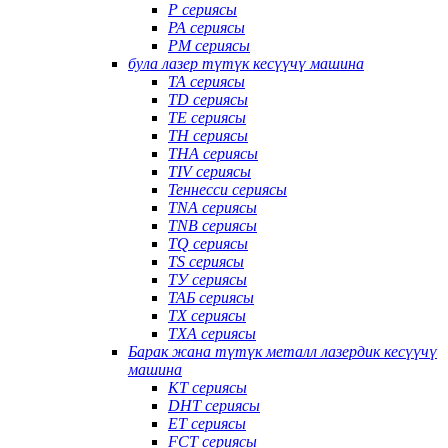
P сериясы
PA сериясы
PM сериясы
була лазер түтүк кесүүчү машина
TA сериясы
TD сериясы
TE сериясы
TH сериясы
THA сериясы
TIV сериясы
Теннесси сериясы
TNA сериясы
TNB сериясы
TQ сериясы
TS сериясы
ТУ сериясы
ТАБ сериясы
TX сериясы
TXA сериясы
Барак жана түтүк металл лазердик кесүүчү
машина
КТ сериясы
DHT сериясы
ET сериясы
FCT сериясы