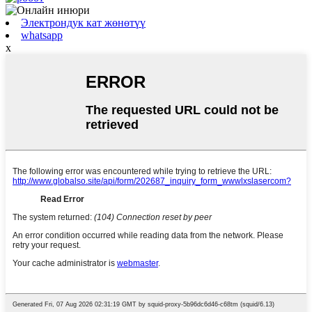
Электрондук кат жөнөтүү
whatsapp
x