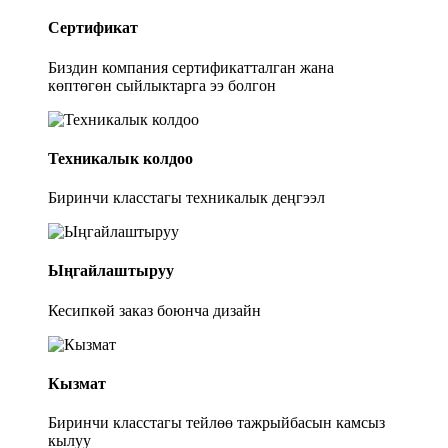
Сертификат
Биздин компания сертификатталган жана
көптөгөн сыйлыктарга ээ болгон
Техникалык колдоо
Биринчи класстагы техникалык деңгээл
Ыңгайлаштыруу
Кесипкөй заказ боюнча дизайн
Кызмат
Биринчи класстагы тейлөө тажрыйбасын камсыз
кылуу