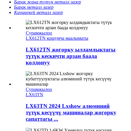
Барак жана түтүк металл лазер
Барак металл лазер
Кичинекей металл лазер
Сурамжылоо
LX612TN кошумча маалыматы
LX612TN жогорку ылдамдыктагы
түтүк кескичти арзан баада
колдонуу
Сурамжылоо
LX63TN
LX63TN 2024 Lxshow алюминий
түтүк кесүүчү машиналар жогорку
сапаттагы ...