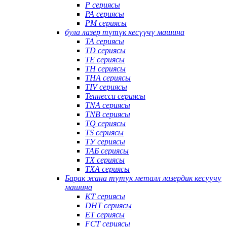
P сериясы
PA сериясы
PM сериясы
була лазер түтүк кесүүчү машина
TA сериясы
TD сериясы
TE сериясы
TH сериясы
THA сериясы
TIV сериясы
Теннесси сериясы
TNA сериясы
TNB сериясы
TQ сериясы
TS сериясы
ТУ сериясы
ТАБ сериясы
TX сериясы
TXA сериясы
Барак жана түтүк металл лазердик кесүүчү
машина
КТ сериясы
DHT сериясы
ET сериясы
FCT сериясы