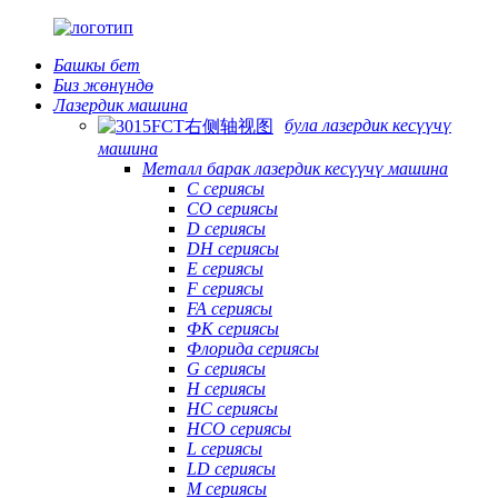
Башкы бет
Биз жөнүндө
Лазердик машина
була лазердик кесүүчү
машина
Металл барак лазердик кесүүчү машина
C сериясы
CO сериясы
D сериясы
DH сериясы
E сериясы
F сериясы
FA сериясы
ФК сериясы
Флорида сериясы
G сериясы
H сериясы
HC сериясы
HCO сериясы
L сериясы
LD сериясы
М сериясы