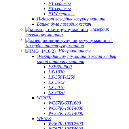
FT сериясы
PT сериясы
PTW сериясы
H-болот лазердик кесүүчү машина
Башка була лазердик кескич
Лазердик
тазалоочу машина
Лазердик ширетүүчү машина
Ийүү машинасы
Электрдик ийүүчү машина жана ылдый
карай иштөөчү машина
ESP65-2500
LX-1030
LX-350T-1250
LX-3512
LX-5016
LX-6020
WC67K
WC67K-63T1600
WC67K-100T4000
WC67K-125T4000
WE67K
WE67K-100T2500
WE67K-100T4000