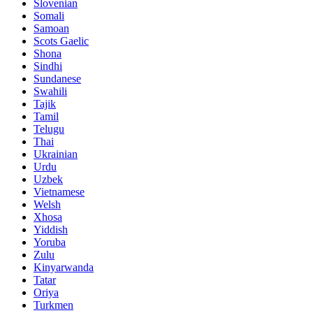
Slovenian
Somali
Samoan
Scots Gaelic
Shona
Sindhi
Sundanese
Swahili
Tajik
Tamil
Telugu
Thai
Ukrainian
Urdu
Uzbek
Vietnamese
Welsh
Xhosa
Yiddish
Yoruba
Zulu
Kinyarwanda
Tatar
Oriya
Turkmen