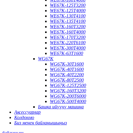
WE67K-125T3200
WE67K-125T4000
WE67K-130T4100
WE67K-135T4100
WE67K-160T3200
WE67K-160T4000
WE67K-170T3200
WE67K-220T6100
WE67K-300T4000
WE67K-63T1600
WG67K
WG67K-30T1600
WG67K-40T1600
WG67K-40T2200
WG67K-80T2500
WG67K-125T2500
WG67K-160T3200
WG67K-200T6000
WG67K-500T4000
Башка ийүүчү машина
Аксессуарлар
Колдонмо
Биз менен байланышыңыз
байланыш