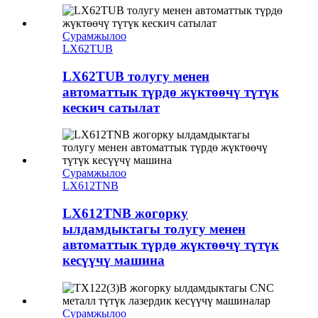
Сурамжылоо
LX62TUB
LX62TUB толугу менен
автоматтык түрдө жүктөөчү түтүк
кескич сатылат
Сурамжылоо
LX612TNB
LX612TNB жогорку
ылдамдыктагы толугу менен
автоматтык түрдө жүктөөчү түтүк
кесүүчү машина
Сурамжылоо