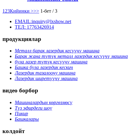
1
2
3
Кийинки >
>>
1-бет / 3
EMAIL:inquiry@lxshow.net
ТЕЛ: 17763426914
продукциялар
Металл барак лазердик кесүүчү машина
Барак жана түтүк металл лазердик кесүүчү машина
була лазер түтүк кесүүчү машина
Башка була лазердик кескич
Лазердик тазалоочу машина
Лазердик ширетүүчү машина
видео борбор
Машиналардын көргөзмөсү
Түз эфирдеги шоу
Пикир
Башкалары
колдойт