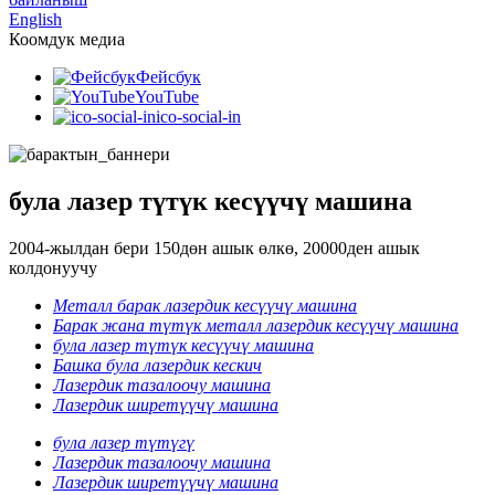
English
Коомдук медиа
Фейсбук
YouTube
ico-social-in
була лазер түтүк кесүүчү машина
2004-жылдан бери 150дөн ашык өлкө, 20000ден ашык
колдонуучу
Металл барак лазердик кесүүчү машина
Барак жана түтүк металл лазердик кесүүчү машина
була лазер түтүк кесүүчү машина
Башка була лазердик кескич
Лазердик тазалоочу машина
Лазердик ширетүүчү машина
була лазер түтүгү
Лазердик тазалоочу машина
Лазердик ширетүүчү машина