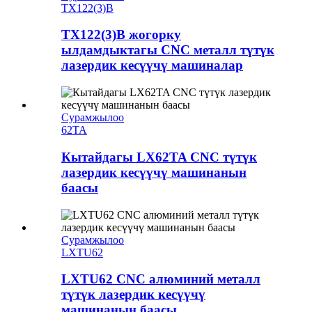
TX122(3)B
TX122(3)B жогорку
ылдамдыктагы CNC металл түтүк
лазердик кесүүчү машиналар
Сурамжылоо
62TA
Кытайдагы LX62TA CNC түтүк
лазердик кесүүчү машинанын
баасы
Сурамжылоо
LXTU62
LXTU62 CNC алюминий металл
түтүк лазердик кесүүчү
машинанын баасы