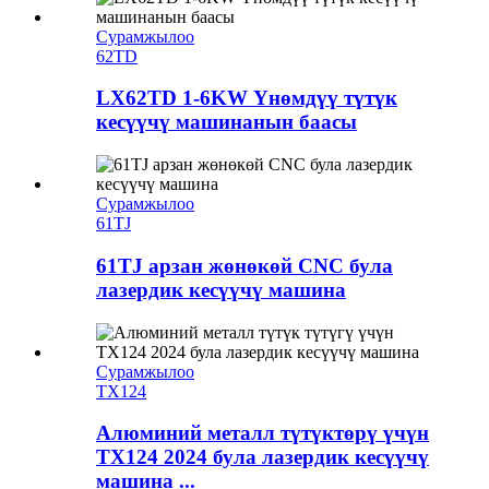
Сурамжылоо
62TD
LX62TD 1-6KW Үнөмдүү түтүк
кесүүчү машинанын баасы
Сурамжылоо
61TJ
61TJ арзан жөнөкөй CNC була
лазердик кесүүчү машина
Сурамжылоо
TX124
Алюминий металл түтүктөрү үчүн
TX124 2024 була лазердик кесүүчү
машина ...