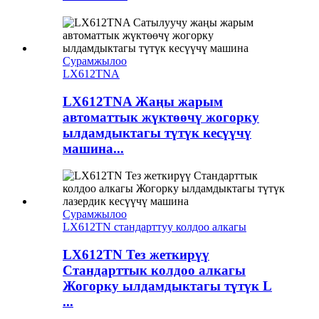
Сурамжылоо
LX612TNA
LX612TNA Жаңы жарым
автоматтык жүктөөчү жогорку
ылдамдыктагы түтүк кесүүчү
машина...
Сурамжылоо
LX612TN стандарттуу колдоо алкагы
LX612TN Тез жеткирүү
Стандарттык колдоо алкагы
Жогорку ылдамдыктагы түтүк L
...