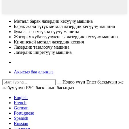
Металл барак лазердик кесүүчү машина
Барак жана түтүк металл лазердик кесүүчү машина
була лазер түтүк кесүүчү машина
Жогорку кубаттуулуктагы лазердик кесүүчү машина
Кичинекей металл лазердик кескич
Лазердик тазалоочу машина
Лазердик ширетүүчү машина
Акысыз баа алыңыз
Издөө үчүн Enter баскычын же
жабуу үчүн ESC баскычын басыңыз
English
French
German
Portuguese
Spanish
Russian
Japanese