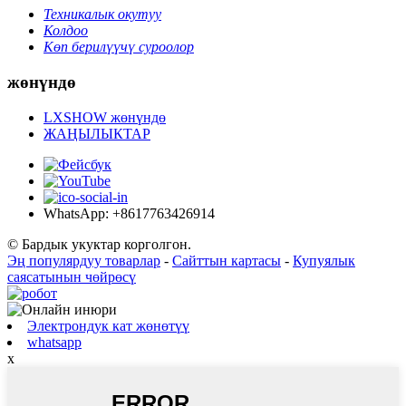
Техникалык окутуу
Колдоо
Көп берилүүчү суроолор
жөнүндө
LXSHOW жөнүндө
ЖАҢЫЛЫКТАР
WhatsApp: +8617763426914
© Бардык укуктар корголгон.
Эң популярдуу товарлар
-
Сайттын картасы
-
Купуялык
саясатынын чөйрөсү
Электрондук кат жөнөтүү
whatsapp
x