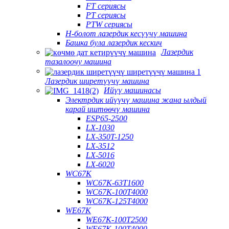
FT сериясы
PT сериясы
PTW сериясы
H-болот лазердик кесүүчү машина
Башка була лазердик кескич
Лазердик
тазалоочу машина
Лазердик ширетүүчү машина
Ийүү машинасы
Электрдик ийүүчү машина жана ылдый
карай иштөөчү машина
ESP65-2500
LX-1030
LX-350T-1250
LX-3512
LX-5016
LX-6020
WC67K
WC67K-63T1600
WC67K-100T4000
WC67K-125T4000
WE67K
WE67K-100T2500
WE67K-100T4000