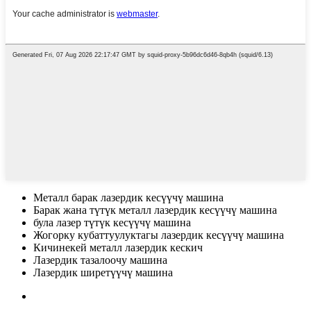
Металл барак лазердик кесүүчү машина
Барак жана түтүк металл лазердик кесүүчү машина
була лазер түтүк кесүүчү машина
Жогорку кубаттуулуктагы лазердик кесүүчү машина
Кичинекей металл лазердик кескич
Лазердик тазалоочу машина
Лазердик ширетүүчү машина