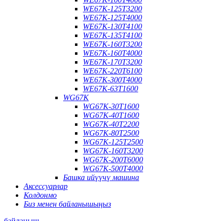
WE67K-125T3200
WE67K-125T4000
WE67K-130T4100
WE67K-135T4100
WE67K-160T3200
WE67K-160T4000
WE67K-170T3200
WE67K-220T6100
WE67K-300T4000
WE67K-63T1600
WG67K
WG67K-30T1600
WG67K-40T1600
WG67K-40T2200
WG67K-80T2500
WG67K-125T2500
WG67K-160T3200
WG67K-200T6000
WG67K-500T4000
Башка ийүүчү машина
Аксессуарлар
Колдонмо
Биз менен байланышыңыз
байланыш