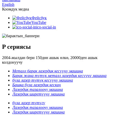
English
Коомдук медиа
Фейсбук
YouTube
ico-social-in
P сериясы
2004-жылдан бери 150дөн ашык өлкө, 20000ден ашык
колдонуучу
Металл барак лазердик кесүүчү машина
Барак жана түтүк металл лазердик кесүүчү машина
була лазер түтүк кесүүчү машина
Башка була лазердик кескич
Лазердик тазалоочу машина
Лазердик ширетүүчү машина
була лазер түтүгү
Лазердик тазалоочу машина
Лазердик ширетүүчү машина