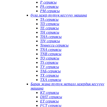
P сериясы
PA сериясы
PM сериясы
була лазер түтүк кесүүчү машина
TA сериясы
TD сериясы
TE сериясы
TH сериясы
THA сериясы
TIV сериясы
Теннесси сериясы
TNA сериясы
TNB сериясы
TQ сериясы
TS сериясы
ТУ сериясы
ТАБ сериясы
TX сериясы
TXA сериясы
Барак жана түтүк металл лазердик кесүүчү
машина
КТ сериясы
DHT сериясы
ET сериясы
FCT сериясы