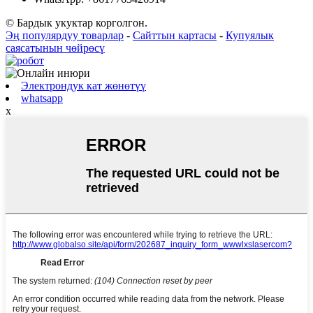
© Бардык укуктар корголгон.
Эң популярдуу товарлар
-
Сайттын картасы
-
Купуялык
саясатынын чөйрөсү
Электрондук кат жөнөтүү
whatsapp
x