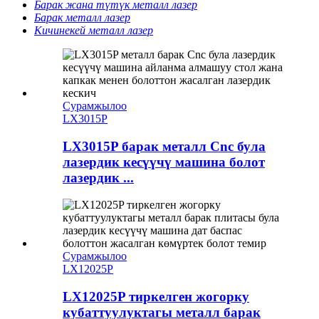
Барак жана түтүк металл лазер
Барак металл лазер
Кичинекей металл лазер
Сурамжылоо
LX3015P
LX3015P барак металл Cnc була
лазердик кесүүчү машина болот
лазердик ...
Сурамжылоо
LX12025P
LX12025P тиркелген жогорку
кубаттуулуктагы металл барак