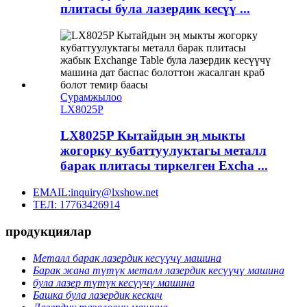
плитасы була лазердик кесүү ...
Сурамжылоо
LX8025P
LX8025P Кытайдын эң мыкты
жогорку кубаттуулуктагы металл
барак плитасы тиркелген Excha ...
EMAIL:inquiry@lxshow.net
ТЕЛ: 17763426914
продукциялар
Металл барак лазердик кесүүчү машина
Барак жана түтүк металл лазердик кесүүчү машина
була лазер түтүк кесүүчү машина
Башка була лазердик кескич