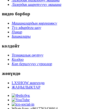
Лазердик тазалоочу машина
Лазердик ширетүүчү машина
видео борбор
Машиналардын көргөзмөсү
Түз эфирдеги шоу
Пикир
Башкалары
колдойт
Техникалык окутуу
Колдоо
Көп берилүүчү суроолор
жөнүндө
LXSHOW жөнүндө
ЖАҢЫЛЫКТАР
WhatsApp: +8617763426914