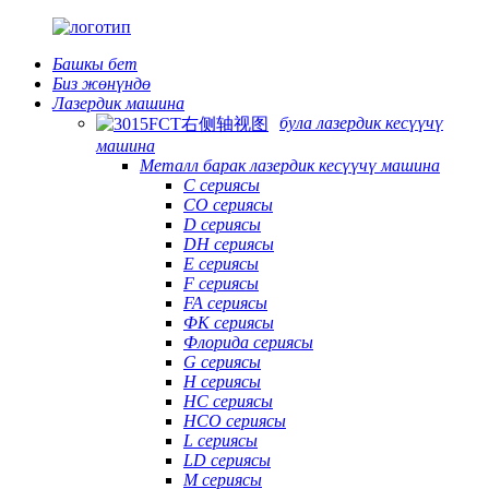
Башкы бет
Биз жөнүндө
Лазердик машина
була лазердик кесүүчү
машина
Металл барак лазердик кесүүчү машина
C сериясы
CO сериясы
D сериясы
DH сериясы
E сериясы
F сериясы
FA сериясы
ФК сериясы
Флорида сериясы
G сериясы
H сериясы
HC сериясы
HCO сериясы
L сериясы
LD сериясы
М сериясы