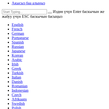
Акысыз баа алыңыз
Издөө үчүн Enter баскычын же
жабуу үчүн ESC баскычын басыңыз
English
French
German
Portuguese
Spanish
Russian
Japanese
Korean
Arabic
Irish
Greek
Turkish
Italian
Danish
Romanian
Indonesian
Czech
Afrikaans
Swedish
Polish