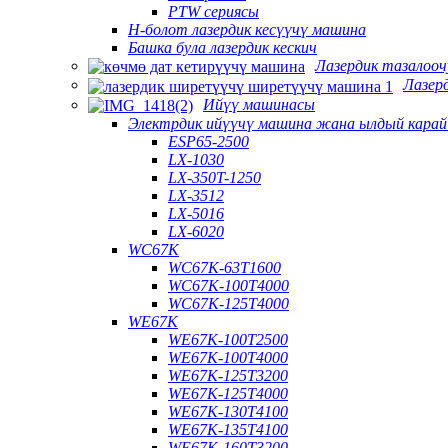
PTW сериясы
H-болот лазердик кесүүчү машина
Башка була лазердик кескич
Лазердик тазалоо
Лазер
Ийүү машинасы
Электрдик ийүүчү машина жана ылдый кара
ESP65-2500
LX-1030
LX-350T-1250
LX-3512
LX-5016
LX-6020
WC67K
WC67K-63T1600
WC67K-100T4000
WC67K-125T4000
WE67K
WE67K-100T2500
WE67K-100T4000
WE67K-125T3200
WE67K-125T4000
WE67K-130T4100
WE67K-135T4100
WE67K-160T3200