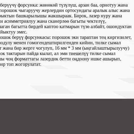
берүүчү форсунка: жөнөкөй түзүлүш, арзан баа, орнотуу жана
порошок чыгаруучу жерлердин ортосундагы аралык алыс жана
рыктын башкарылышы жакшыраак. Бирок, лазер нуру жана
 асимметриялуу жана сканерлөө багыты чектелүү,
лаган багытта бирдей каптоо катмарын түзө албайт, ошондуктан
айыктуу эмес.
рошок берүү форсункасы: порошок эки тараптан тең киргизилет,
одулу менен гомогендештирилгенден кийин, тилке сымал
 жана бир жерге чогулуп, 16 мм * 3 мм (ыңгайлаштырылуучу)
ок тактарын пайда кылат, ал эми тиешелүү тилке сымал
ы чоң форматтагы лазердик бетти оңдоону ишке ашырып,
ир топ жогорулатат.