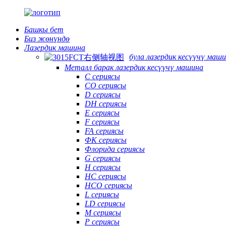
Башкы бет
Биз жөнүндө
Лазердик машина
була лазердик кесүүчү маш
Металл барак лазердик кесүүчү машина
C сериясы
CO сериясы
D сериясы
DH сериясы
E сериясы
F сериясы
FA сериясы
ФК сериясы
Флорида сериясы
G сериясы
H сериясы
HC сериясы
HCO сериясы
L сериясы
LD сериясы
М сериясы
P сериясы