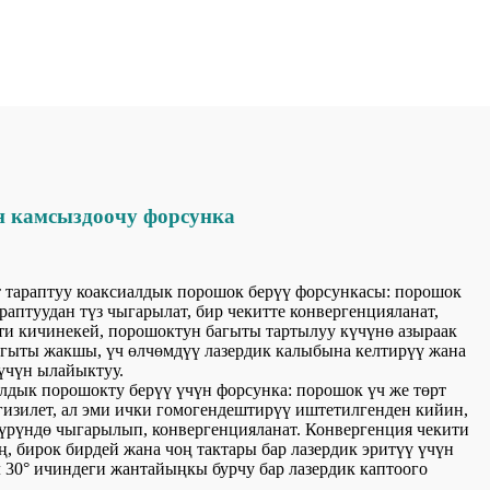
 камсыздоочу форсунка
рт тараптуу коаксиалдык порошок берүү форсункасы: порошок
араптуудан түз чыгарылат, бир чекитте конвергенцияланат,
ти кичинекей, порошоктун багыты тартылуу күчүнө азыраак
багыты жакшы, үч өлчөмдүү лазердик калыбына келтирүү жана
үчүн ылайыктуу.
алдык порошокту берүү үчүн форсунка: порошок үч же төрт
гизилет, ал эми ички гомогендештирүү иштетилгенден кийин,
үрүндө чыгарылып, конвергенцияланат. Конвергенция чекити
, бирок бирдей жана чоң тактары бар лазердик эритүү үчүн
 30° ичиндеги жантайыңкы бурчу бар лазердик каптоого