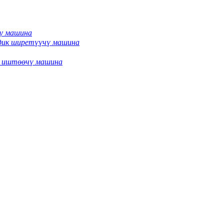
чу машина
дик ширетүүчү машина
й иштөөчү машина