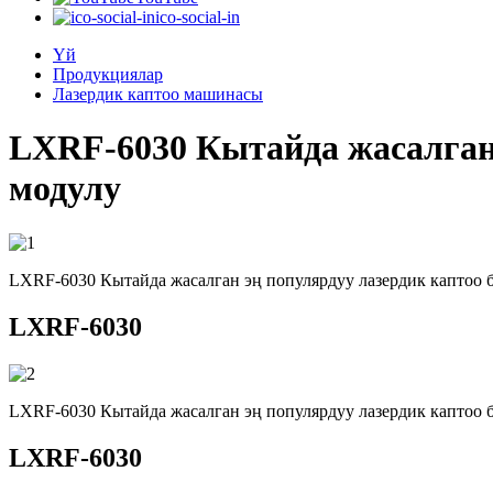
ico-social-in
Үй
Продукциялар
Лазердик каптоо машинасы
LXRF-6030 Кытайда жасалган 
модулу
LXRF-6030 Кытайда жасалган эң популярдуу лазердик каптоо 
LXRF-6030
LXRF-6030 Кытайда жасалган эң популярдуу лазердик каптоо 
LXRF-6030