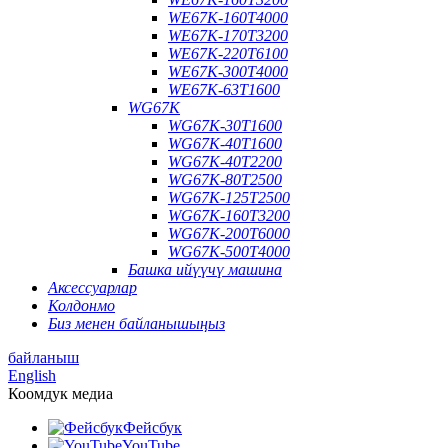
WE67K-160T4000
WE67K-170T3200
WE67K-220T6100
WE67K-300T4000
WE67K-63T1600
WG67K
WG67K-30T1600
WG67K-40T1600
WG67K-40T2200
WG67K-80T2500
WG67K-125T2500
WG67K-160T3200
WG67K-200T6000
WG67K-500T4000
Башка ийүүчү машина
Аксессуарлар
Колдонмо
Биз менен байланышыңыз
байланыш
English
Коомдук медиа
Фейсбук
YouTube