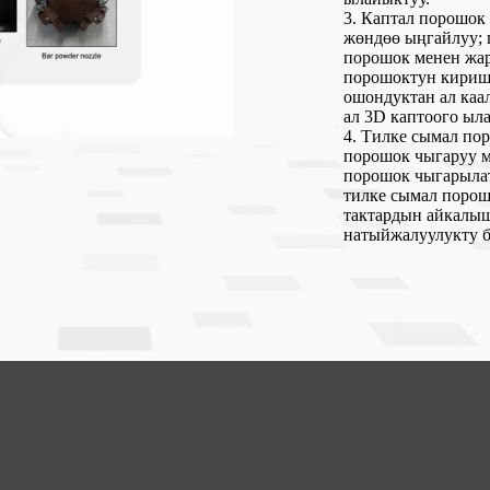
3. Каптал порошок 
жөндөө ыңгайлуу; 
порошок менен жа
порошоктун кириши
ошондуктан ал каа
ал 3D каптоого ыл
4. Тилке сымал по
порошок чыгаруу м
порошок чыгарылат
тилке сымал порош
тактардын айкалыш
натыйжалуулукту б