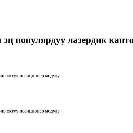
эң популярдуу лазердик капто
бир октуу позиционер модулу
бир октуу позиционер модулу