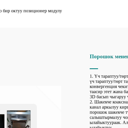
Порошок менен
1. Үч тараптуу/тө
үч тараптуу/төрт т
конвергенция чеки
таасир этет жана 
3D басып чыгаруу 
2. Шакекче коакси
канал аркылуу кир
порошок шакекче т
салыштырмалуу чоң
ылайыктуураак. Ал
ылайыктуу.