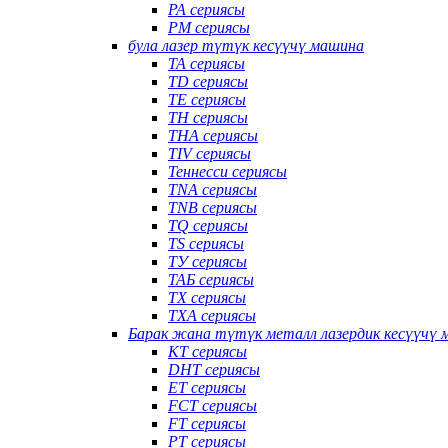
PA сериясы
PM сериясы
була лазер түтүк кесүүчү машина
TA сериясы
TD сериясы
TE сериясы
TH сериясы
THA сериясы
TIV сериясы
Теннесси сериясы
TNA сериясы
TNB сериясы
TQ сериясы
TS сериясы
ТУ сериясы
ТАБ сериясы
TX сериясы
TXA сериясы
Барак жана түтүк металл лазердик кесүүчү
КТ сериясы
DHT сериясы
ET сериясы
FCT сериясы
FT сериясы
PT сериясы